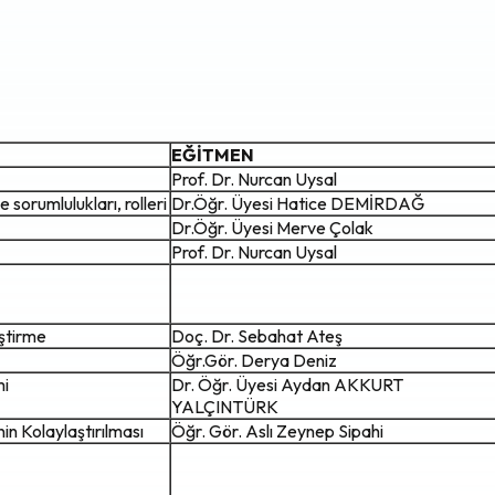
EĞİTMEN
Prof. Dr. Nurcan Uysal
e sorumlulukları, rolleri
Dr.Öğr. Üyesi Hatice DEMİRDAĞ
Dr.Öğr. Üyesi Merve Çolak
Prof. Dr. Nurcan Uysal
iştirme
Doç. Dr. Sebahat Ateş
Öğr.Gör. Derya Deniz
mi
Dr. Öğr. Üyesi Aydan AKKURT
YALÇINTÜRK
n Kolaylaştırılması
Öğr. Gör. Aslı Zeynep Sipahi