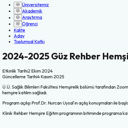
Üniversitemiz
Akademik
Araştırma
Öğrenci
Kalite
Aday
Toplumsal Katkı
2024-2025 Güz Rehber Hemşi
Etkinlik Tarihi
2 Ekim 2024
Güncelleme Tarihi
4 Kasım 2025
Ü.Ü. Sağlık Bilimleri Fakültesi Hemşirelik bölümü tarafından Zoo
hemşire katılım sağladı.
Program açılışı Prof.Dr. Nurcan Uysal'ın açılış konuşmaları ile başl
Klinik Rehber Hemşire Eğitim programının bitiminde programa katıl