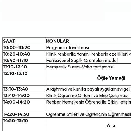
SAAT
KONULAR
10:00-10:20
Programın Tanıtılması
10:20-10:40
Klinik rehberlik; tanımı, rehberin özellikleri v
10:40-11:10
Fonksiyonel Sağlık Örüntüleri modeli
11:10-12:10
Hemşirelik Süreci-Vaka tartışması
12:10-13:10
Öğle Yemeği
13:10-13:40
Araştırma ve kanıta dayalı uygulamayı gel
13:40-14:00
Klinik Öğrenme Ortamı ve Ekip Çalışması
14:00-14:20
Rehber Hemşirenin Öğrenci ile Etkin İletişi
14:20-14:50
Öğrenme Stilleri ve Öğrencinin Öğrenmesini
14:50-15:10
Ara