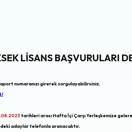
ÜKSEK LİSANS BAŞVURULARI
saport numaranızı girerek sorgulayabilirsiniz.
t/
5.08.2023
tarihleri arası Hafta İçi Çarşı Yerleşkemize gelerek
eki adaylar telefonla aranacaktır.