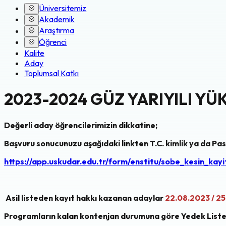
Üniversitemiz
Akademik
Araştırma
Öğrenci
Kalite
Aday
Toplumsal Katkı
2023-2024 GÜZ YARIYILI Y
Değerli aday öğrencilerimizin dikkatine;
Başvuru sonucunuzu aşağıdaki linkten T.C. kimlik ya da Pa
https://app.uskudar.edu.tr/form/enstitu/sobe_kesin_kayi
Asil listeden kayıt hakkı kazanan adaylar
22.08.2023 / 2
Programların kalan kontenjan durumuna göre Yedek Listed